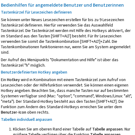
Bedienhilfen für angemeldete Benutzer und Benutzerinnen
Tastenkürzel für Lesezeichen definieren
Sie können unter Neues Lesezeichen erstellen für bis zu 9 Lesezeichen
Tastenkürzel definieren. Hierfür verwenden Sie das Auswahlfeld
Tastenkürzel. Die Tastenkürzel werden mit Hilfe des Hotkeys aktiviert, der
im Standard aus den Tasten [SHIFT+ALT] besteht. Für Ihr Lesezeichen
verwenden Sie somit die Tastenkombination [SHIFT+ALT]+Zahl. Die
Tastenkombinationen funktionieren nur, wenn Sie am System angemeldet
sind.
Der Aufruf des Menüpunkts "Dokumentation und Hilfe" ist über das
Tastenkürzel "h" möglich.
Benutzerdefinierten
Hotkey angeben
Ein
Hotkey
wird in Kombination mit einem Tastenkürzel zum Aufruf von
Lesezeichen oder der Hilfefunktion verwendet. Sie können einen eigenen
Hotkey angeben. Beachten Sie, dass manche Tasten nur auf bestimmten
Systemen verfügbar sind (Mac: "option", "command", Windows/Linux: "alt",
"meta"). Der Standard-Hotkey besteht aus den Tasten [SHIFT+ALT]. Die
Funktion zum Ändern des Standard-Hotkeys erreichen Sie unter dem
Benutzer-Icon
oben rechts.
Tabellen individuell anpassen
Klicken Sie am oberen Rand einer Tabelle auf
Tabelle anpassen
. Nur
größere Tabelle verfügen über die Funktion
Tabelle anpassen