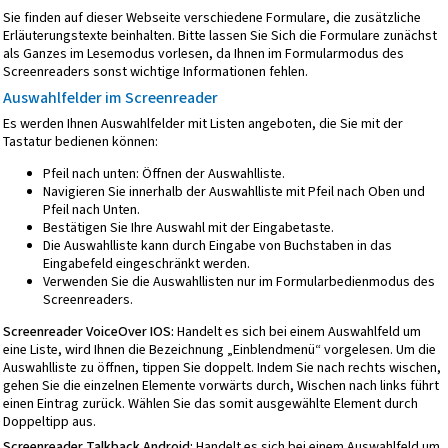
Sie finden auf dieser Webseite verschiedene Formulare, die zusätzliche
Erläuterungstexte beinhalten. Bitte lassen Sie Sich die Formulare zunächst
als Ganzes im Lesemodus vorlesen, da Ihnen im Formularmodus des
Screenreaders sonst wichtige Informationen fehlen.
Auswahlfelder im Screenreader
Es werden Ihnen Auswahlfelder mit Listen angeboten, die Sie mit der
Tastatur bedienen können:
Pfeil nach unten: Öffnen der Auswahlliste.
Navigieren Sie innerhalb der Auswahlliste mit Pfeil nach Oben und
Pfeil nach Unten.
Bestätigen Sie Ihre Auswahl mit der Eingabetaste.
Die Auswahlliste kann durch Eingabe von Buchstaben in das
Eingabefeld eingeschränkt werden.
Verwenden Sie die Auswahllisten nur im Formularbedienmodus des
Screenreaders.
Screenreader VoiceOver IOS:
Handelt es sich bei einem Auswahlfeld um
eine Liste, wird Ihnen die Bezeichnung „Einblendmenü“ vorgelesen. Um die
Auswahlliste zu öffnen, tippen Sie doppelt. Indem Sie nach rechts wischen,
gehen Sie die einzelnen Elemente vorwärts durch, Wischen nach links führt
einen Eintrag zurück. Wählen Sie das somit ausgewählte Element durch
Doppeltipp aus.
Screenreader Talkback Android:
Handelt es sich bei einem Auswahlfeld um