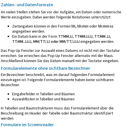
Zahlen- und Datenformate
An vielen Stellen stehen Sie vor der Aufgabe, ein Datum oder numerische
Werte einzugeben. Dabei werden folgende Notationen unterstützt:
Zeitangaben können in den Formen
hh, hh:mm
oder
hh:mm:ss
angegeben werden.
Ein Datum kann in der Form
TTMMJJ, TTMMJJJJ, TT.MM.JJ,
TT.MM.JJJJ, MM/TT/JJ oder MM/TT/JJJJ
eingegeben werden.
Das Pop-Up Fenster zur Auswahl eines Datums ist nicht mit der Tastatur
erreichen. Sie erreichen das Pop-Up Fenster alternativ mit der Maus.
Anschließend können Sie das Datum manuell mit der Tastatur eingeben.
Formularelemente ohne sichtbare Bezeichner
Ein Bezeichner beschreibt, was im darauf folgenden Formularlement
einzutragen ist. Folgende Formularelemente haben keine sichtbaren
Bezeichner.
Eingabefelder in Tabellen und Bäumen
Auswahllisten in Tabellen und Bäumen
In Tabellen und Baumstrukturen muss das Formularelement über die
Beschreibung im Header der Tabelle oder Baumstruktur identifiziert
werden.
Formulare im Screenreader